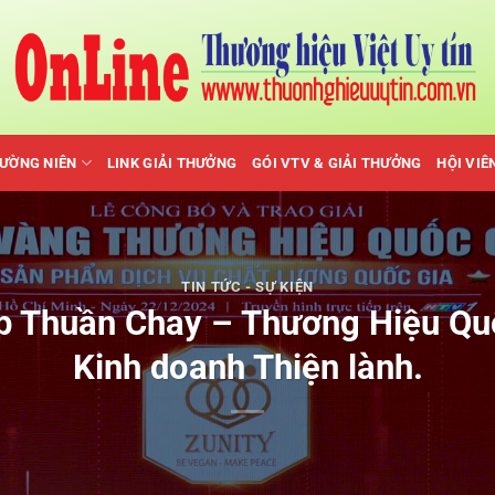
HƯỜNG NIÊN
LINK GIẢI THƯỞNG
GÓI VTV & GIẢI THƯỞNG
HỘI VIÊ
TIN TỨC - SỰ KIỆN
p Thuần Chay – Thương Hiệu Quố
Kinh doanh Thiện lành.