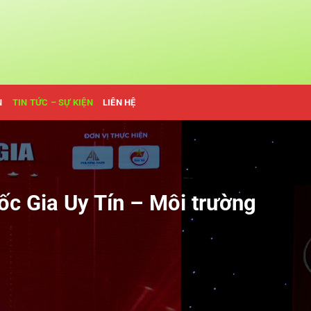
N
TIN TỨC – SỰ KIỆN
LIÊN HỆ
c Gia Uy Tín – Môi trường