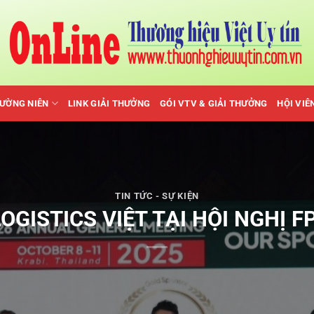
HƯỜNG NIÊN
LINK GIẢI THƯỞNG
GÓI VTV & GIẢI THƯỞNG
HỘI VIÊ
TIN TỨC - SỰ KIỆN
OGISTICS VIỆT TẠI HỘI NGHỊ 