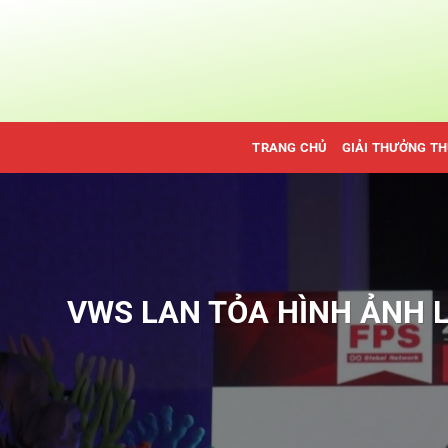
Bỏ
qua
nội
dung
TRANG CHỦ
GIẢI THƯỞNG T
VWS LAN TỎA HÌNH ẢNH L