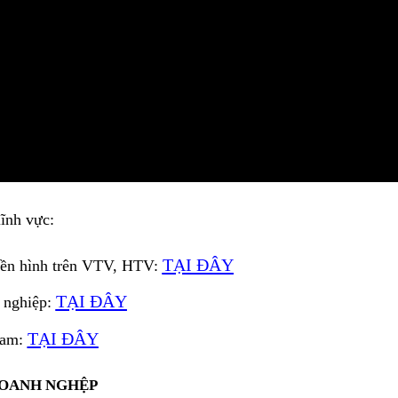
lĩnh vực:
TẠI ĐÂY
ền hình trên VTV, HTV:
TẠI ĐÂY
 nghiệp:
TẠI ĐÂY
Nam:
DOANH NGHỆP