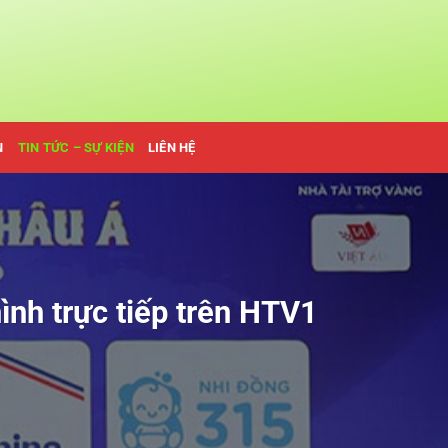
N
TIN TỨC – SỰ KIỆN
LIÊN HỆ
h trực tiếp trên HTV1