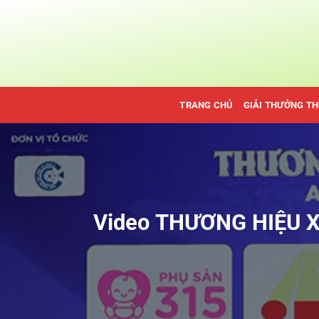
Bỏ
qua
nội
dung
TRANG CHỦ
GIẢI THƯỞNG T
Video THƯƠNG HIỆU XU