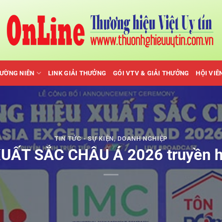
HƯỜNG NIÊN
LINK GIẢI THƯỞNG
GÓI VTV & GIẢI THƯỞNG
HỘI VIÊ
TIN TỨC - SỰ KIỆN
,
DOANH NGHIỆP
ẤT SẮC CHÂU Á 2026 truyền hìn