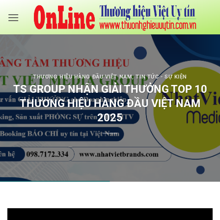
Bỏ
qua
nội
dung
THƯƠNG HIỆU HÀNG ĐẦU VIỆT NAM
,
TIN TỨC - SỰ KIỆN
TS GROUP NHẬN GIẢI THƯỞNG TOP 10
THƯƠNG HIỆU HÀNG ĐẦU VIỆT NAM
2025