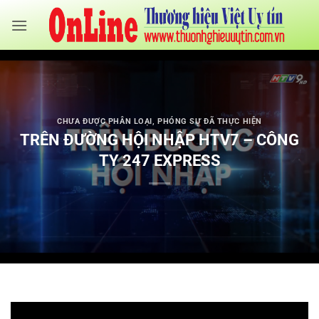
Bỏ
qua
nội
dung
CHƯA ĐƯỢC PHÂN LOẠI
,
PHÓNG SỰ ĐÃ THỰC HIỆN
TRÊN ĐƯỜNG HỘI NHẬP HTV7 – CÔNG
TY 247 EXPRESS