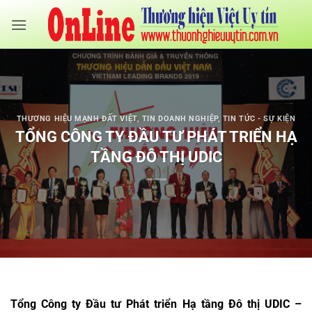
Bỏ
qua
nội
dung
THƯƠNG HIỆU MẠNH ĐẤT VIỆT
,
TIN DOANH NGHIỆP
,
TIN TỨC - SỰ KIỆN
TỔNG CÔNG TY ĐẦU TƯ PHÁT TRIỂN HẠ
TẦNG ĐÔ THỊ UDIC
Tổng Công ty Đầu tư Phát triển Hạ tầng Đô thị UDIC –