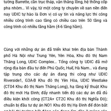
tường Barrette, cần trục tháp, vận thăng lồng, hệ thống cốp
pha nhôm… Vì vậy, từ một công ty chuyên về san nền đến
nay UDIC tự hào là Đơn vị có uy tín và năng lực thi công
nhiều công trình cao tầng có chiều cao trên 50 tầng và
công trình có nhiều tầng hầm (4-6 tầng hầm).
Cùng với những dự án đã triển khai trên địa bàn Thành
phố Hà Nội như Trung Yên, Yên Hòa, Khu đô thị Nam
Thăng Long, UDIC Complex… Tổng công ty UDIC đã mở
rộng địa bàn đầu tư đến Phú Quốc, Huế, Hà Nam… và đang
tập trung cho các dự án đang thi công như UDIC
Riverside1, G3A-B Khu đô thị Yên Hòa, UDIC Westlake
(CT04 Khu đô thị Nam Thăng Long), hạ tầng kỹ thuật Khu
đô thị mới Hạ Đình; đẩy nhanh tiến độ các dự án đã đủ
điều kiện khởi công (CT2A+ CT2C Khu đô thị Nghĩa Đô);
chuẩn bị đầu tư dự án NO1 Khu đô thị Hạ Đình để đón bắt