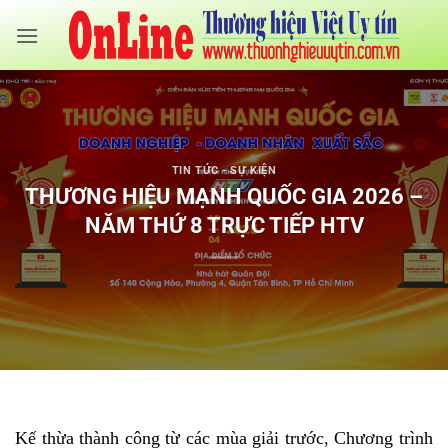
Bỏ
qua
nội
dung
TIN TỨC - SỰ KIỆN
THƯƠNG HIỆU MẠNH QUỐC GIA 2026 –
NĂM THỨ 8 TRỰC TIẾP HTV
Kế thừa thành công từ các mùa giải trước, Chương trình