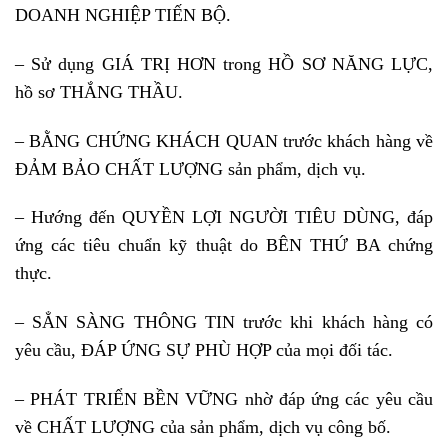
DOANH NGHIỆP TIẾN BỘ.
– Sử dụng GIÁ TRỊ HƠN trong HỒ SƠ NĂNG LỰC,
hồ sơ THẮNG THẦU.
– BẰNG CHỨNG KHÁCH QUAN trước khách hàng về
ĐẢM BẢO CHẤT LƯỢNG sản phẩm, dịch vụ.
– Hướng đến QUYỀN LỢI NGƯỜI TIÊU DÙNG, đáp
ứng các tiêu chuẩn kỹ thuật do BÊN THỨ BA chứng
thực.
– SẲN SÀNG THÔNG TIN trước khi khách hàng có
yêu cầu, ĐÁP ỨNG SỰ PHÙ HỢP của mọi đối tác.
– PHÁT TRIỂN BỀN VỮNG nhờ đáp ứng các yêu cầu
về CHẤT LƯỢNG của sản phẩm, dịch vụ công bố.