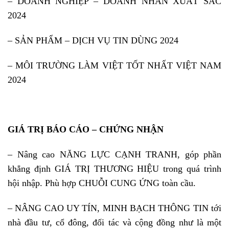
– DOANH NGHIỆP – DOANH NHÂN XUẤT SẮC
2024
– SẢN PHẨM – DỊCH VỤ TIN DÙNG 2024
– MÔI TRƯỜNG LÀM VIỆT TỐT NHẤT VIỆT NAM
2024
GIÁ TRỊ BÁO CÁO – CHỨNG NHẬN
– Nâng cao NĂNG LỰC CẠNH TRANH, góp phần
khẳng định GIÁ TRỊ THƯƠNG HIỆU trong quá trình
hội nhập. Phù hợp CHUỖI CUNG ỨNG toàn cầu.
– NÂNG CAO UY TÍN, MINH BẠCH THÔNG TIN tới
nhà đầu tư, cổ đông, đối tác và cộng đồng như là một