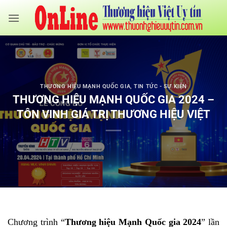
Bỏ
qua
nội
dung
THƯƠNG HIỆU MẠNH QUỐC GIA
,
TIN TỨC - SỰ KIỆN
THƯƠNG HIỆU MẠNH QUỐC GIA 2024 –
TÔN VINH GIÁ TRỊ THƯƠNG HIỆU VIỆT
Chương trình “
Thương hiệu Mạnh Quốc gia 2024
” lần