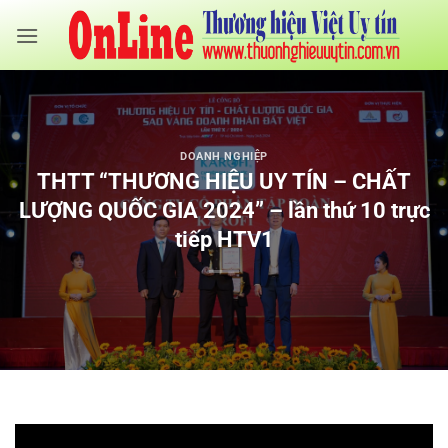
Bỏ
qua
nội
dung
DOANH NGHIỆP
THTT “THƯƠNG HIỆU UY TÍN – CHẤT
LƯỢNG QUỐC GIA 2024” – lần thứ 10 trực
tiếp HTV1