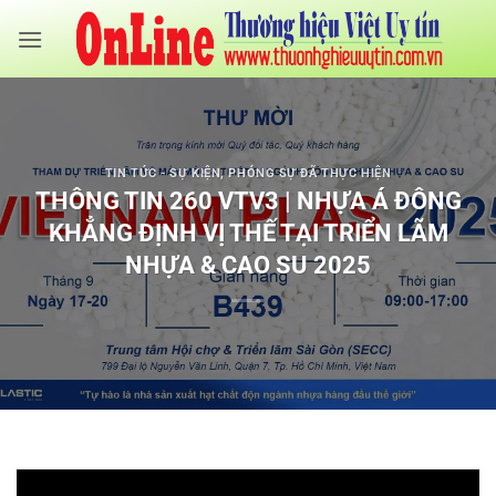
Bỏ
qua
nội
dung
TIN TỨC - SỰ KIỆN
,
PHÓNG SỰ ĐÃ THỰC HIỆN
THÔNG TIN 260 VTV3 | NHỰA Á ĐÔNG
KHẲNG ĐỊNH VỊ THẾ TẠI TRIỂN LÃM
NHỰA & CAO SU 2025