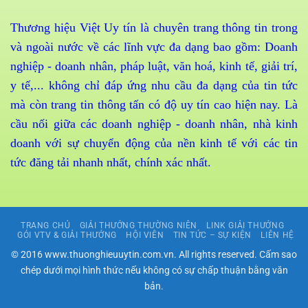
Thương hiệu Việt Uy tín là chuyên trang thông tin trong
và ngoài nước về các lĩnh vực đa dạng bao gồm: Doanh
nghiệp - doanh nhân, pháp luật, văn hoá, kinh tế, giải trí,
y tế,... không chỉ đáp ứng nhu cầu đa dạng của tin tức
mà còn trang tin thông tấn có độ uy tín cao hiện nay. Là
cầu nối giữa các doanh nghiệp - doanh nhân, nhà kinh
doanh với sự chuyển động của nền kinh tế với các tin
tức đăng tải nhanh nhất, chính xác nhất.
TRANG CHỦ
GIẢI THƯỞNG THƯỜNG NIÊN
LINK GIẢI THƯỞNG
GÓI VTV & GIẢI THƯỞNG
HỘI VIÊN
TIN TỨC – SỰ KIỆN
LIÊN HỆ
© 2016 www.thuonghieuuytin.com.vn. All rights reserved. Cấm sao
chép dưới mọi hình thức nếu không có sự chấp thuận bằng văn
bản.