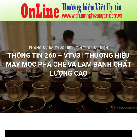
Bỏ
qua
nội
dung
PHÓNG SỰ ĐÃ THỰC HIỆN
,
TIN TỨC - SỰ KIỆN
THÔNG TIN 260 – VTV3 I THƯƠNG HIỆU
MÁY MÓC PHA CHẾ VÀ LÀM BÁNH CHẤT
LƯỢNG CAO