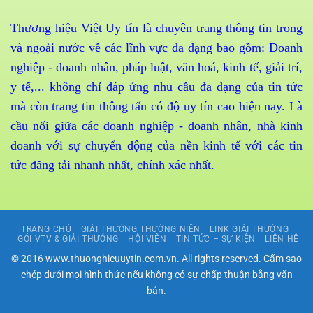
Thương hiệu Việt Uy tín là chuyên trang thông tin trong
và ngoài nước về các lĩnh vực đa dạng bao gồm: Doanh
nghiệp - doanh nhân, pháp luật, văn hoá, kinh tế, giải trí,
y tế,... không chỉ đáp ứng nhu cầu đa dạng của tin tức
mà còn trang tin thông tấn có độ uy tín cao hiện nay. Là
cầu nối giữa các doanh nghiệp - doanh nhân, nhà kinh
doanh với sự chuyển động của nền kinh tế với các tin
tức đăng tải nhanh nhất, chính xác nhất.
TRANG CHỦ
GIẢI THƯỞNG THƯỜNG NIÊN
LINK GIẢI THƯỞNG
GÓI VTV & GIẢI THƯỞNG
HỘI VIÊN
TIN TỨC – SỰ KIỆN
LIÊN HỆ
© 2016 www.thuonghieuuytin.com.vn. All rights reserved. Cấm sao
chép dưới mọi hình thức nếu không có sự chấp thuận bằng văn
bản.