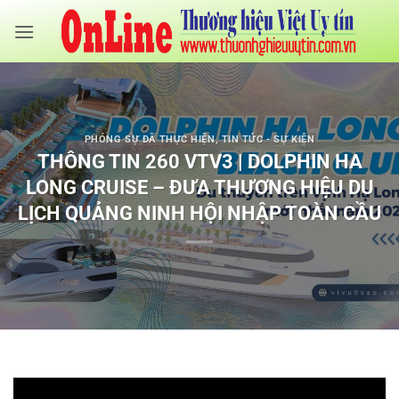
Bỏ
qua
nội
dung
PHÓNG SỰ ĐÃ THỰC HIỆN
,
TIN TỨC - SỰ KIỆN
THÔNG TIN 260 VTV3 | DOLPHIN HA
LONG CRUISE – ĐƯA THƯƠNG HIỆU DU
LỊCH QUẢNG NINH HỘI NHẬP TOÀN CẦU