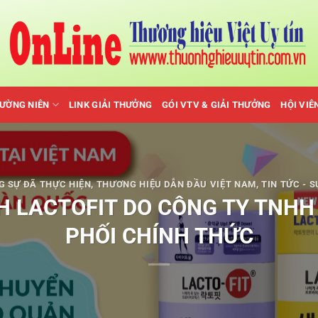
HƯỜNG NIÊN
LINK GIẢI THƯỞNG
GÓI VTV & GIẢI THƯỞNG
HỘI VIÊ
G SỰ ĐÃ THỰC HIỆN
,
THƯƠNG HIỆU DẪN ĐẦU VIỆT NAM
,
TIN TỨC - S
H LACTOFIT DO CÔNG TY TNHH 
PHỐI CHÍNH THỨC