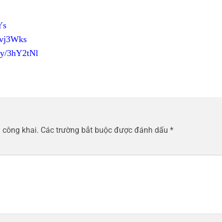
Ys
/3vj3Wks
.ly/3hY2tNl
 công khai.
Các trường bắt buộc được đánh dấu
*