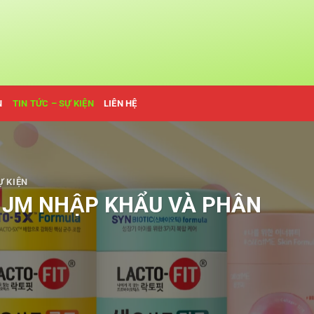
N
TIN TỨC – SỰ KIỆN
LIÊN HỆ
Ự KIỆN
JM NHẬP KHẨU VÀ PHÂN