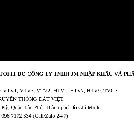
OFIT DO CÔNG TY TNHH JM NHẬP KHẨU VÀ PHÂN
 sự: VTV1, VTV3, VTV2, HTV1, HTV7, HTV9, TVC :
RUYỀN THÔNG ĐẤT VIỆT
n Kỳ, Quận Tân Phú, Thành phố Hồ Chí Minh
: 098 7172 334 (Call/Zalo 24/7)