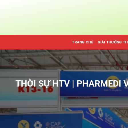
Bỏ
qua
nội
dung
TRANG CHỦ
GIẢI THƯỞNG T
THỜI SỰ HTV | PHARMEDI 