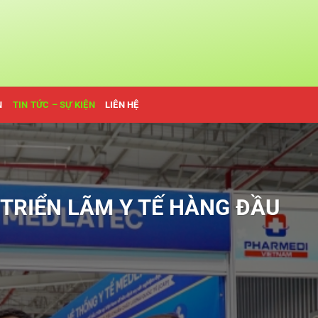
N
TIN TỨC – SỰ KIỆN
LIÊN HỆ
 TRIỂN LÃM Y TẾ HÀNG ĐẦU