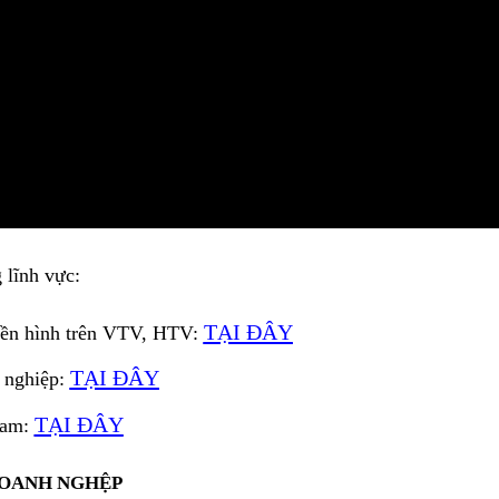
 lĩnh vực:
TẠI ĐÂY
ền hình trên VTV, HTV:
TẠI ĐÂY
 nghiệp:
TẠI ĐÂY
Nam:
DOANH NGHỆP