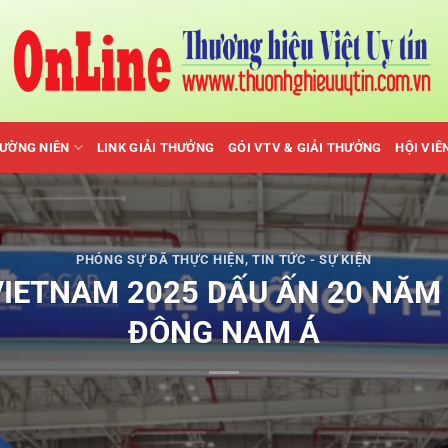
HƯỜNG NIÊN
LINK GIẢI THƯỞNG
GÓI VTV & GIẢI THƯỞNG
HỘI VIÊ
PHÓNG SỰ ĐÃ THỰC HIỆN
,
TIN TỨC - SỰ KIỆN
VIETNAM 2025 DẤU ẤN 20 NĂM
ĐÔNG NAM Á