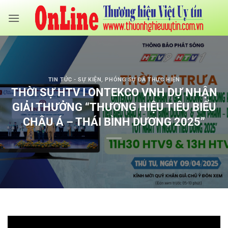
Bỏ
qua
nội
dung
TIN TỨC - SỰ KIỆN
,
PHÓNG SỰ ĐÃ THỰC HIỆN
THỜI SỰ HTV I ONTEKCO VNH DỰ NHẬN
GIẢI THƯỞNG “THƯƠNG HIỆU TIÊU BIỂU
CHÂU Á – THÁI BÌNH DƯƠNG 2025”