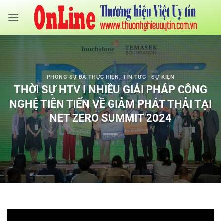
Bỏ
qua
nội
dung
PHÓNG SỰ ĐÃ THỰC HIỆN
,
TIN TỨC - SỰ KIỆN
THỜI SỰ HTV I NHIỀU GIẢI PHÁP CÔNG
NGHỆ TIÊN TIẾN VỀ GIẢM PHÁT THẢI TẠI
NET ZERO SUMMIT 2024