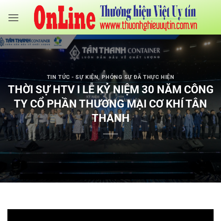
Bỏ
qua
nội
dung
TIN TỨC - SỰ KIỆN
,
PHÓNG SỰ ĐÃ THỰC HIỆN
THỜI SỰ HTV I LỄ KỶ NIỆM 30 NĂM CÔNG
TY CỔ PHẦN THƯƠNG MẠI CƠ KHÍ TÂN
THANH