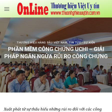
Bỏ
qua
nội
dung
THƯƠNG HIỆU HÀNG ĐẦU VIỆT NAM
,
TIN TỨC - SỰ KIỆN
PHẦN MỀM CÔNG CHỨNG UCHI – GIẢI
PHÁP NGĂN NGỬA RỦI RO CÔNG CHỨNG
Xuất phát từ sự thấu hiểu những rủi ro đối với các công