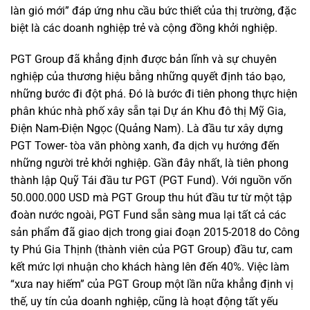
làn gió mới” đáp ứng nhu cầu bức thiết của thị trường, đặc
biệt là các doanh nghiệp trẻ và cộng đồng khởi nghiệp.
PGT Group đã khẳng định được bản lĩnh và sự chuyên
nghiệp của thương hiệu bằng những quyết định táo bạo,
những bước đi đột phá. Đó là bước đi tiên phong thực hiện
phân khúc nhà phố xây sẵn tại Dự án Khu đô thị Mỹ Gia,
Điện Nam-Điện Ngọc (Quảng Nam). Là đầu tư xây dựng
PGT Tower- tòa văn phòng xanh, đa dịch vụ hướng đến
những người trẻ khởi nghiệp. Gần đây nhất, là tiên phong
thành lập Quỹ Tái đầu tư PGT (PGT Fund). Với nguồn vốn
50.000.000 USD mà PGT Group thu hút đầu tư từ một tập
đoàn nước ngoài, PGT Fund sẵn sàng mua lại tất cả các
sản phẩm đã giao dịch trong giai đoạn 2015-2018 do Công
ty Phú Gia Thịnh (thành viên của PGT Group) đầu tư, cam
kết mức lợi nhuận cho khách hàng lên đến 40%. Việc làm
“xưa nay hiếm” của PGT Group một lần nữa khẳng định vị
thế, uy tín của doanh nghiệp, cũng là hoạt động tất yếu