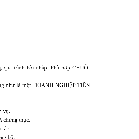
uá trình hội nhập. Phù hợp CHUỖI
ồng như là một DOANH NGHIỆP TIẾN
 vụ.
 chứng thực.
tác.
ng bố.