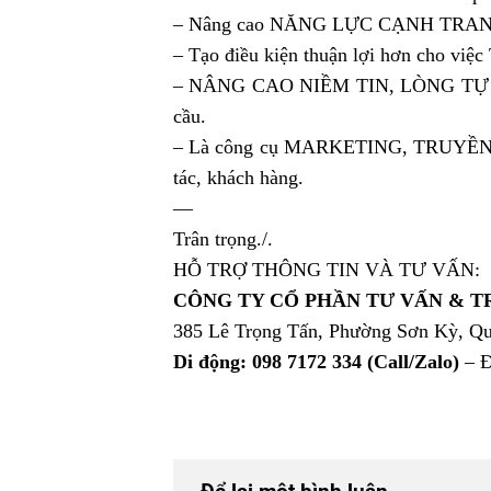
– Nâng cao NĂNG LỰC CẠNH TRANH
– Tạo điều kiện thuận lợi hơn cho việ
– NÂNG CAO NIỀM TIN, LÒNG TỰ HÀO
cầu.
– Là công cụ MARKETING, TRUYỀN 
tác, khách hàng.
—
Trân trọng./.
HỖ TRỢ THÔNG TIN VÀ TƯ VẤN:
CÔNG TY CỔ PHẦN TƯ VẤN & T
385 Lê Trọng Tấn, Phường Sơn Kỳ, Qu
Di động: 098 7172 334 (Call/Zalo)
– Đ