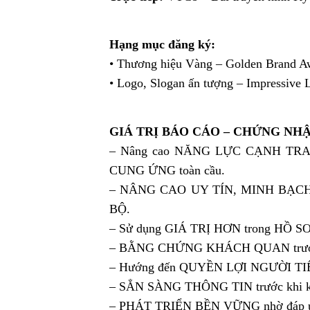
Hạng mục đăng ký:
• Thương hiệu Vàng – Golden Brand A
• Logo, Slogan ấn tượng – Impressive 
GIÁ TRỊ BÁO CÁO – CHỨNG NH
– Nâng cao NĂNG LỰC CẠNH TRANH,
CUNG ỨNG toàn cầu.
– NÂNG CAO UY TÍN, MINH BẠCH TH
BỘ.
– Sử dụng GIÁ TRỊ HƠN trong HỒ 
– BẰNG CHỨNG KHÁCH QUAN trước 
– Hướng đến QUYỀN LỢI NGƯỜI TIÊU 
– SẲN SÀNG THÔNG TIN trước khi kh
– PHÁT TRIỂN BỀN VỮNG nhờ đáp ứng