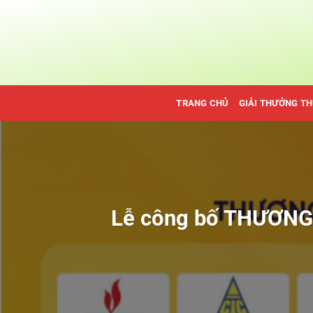
Bỏ
qua
nội
dung
TRANG CHỦ
GIẢI THƯỞNG T
Lễ công bố THƯƠN