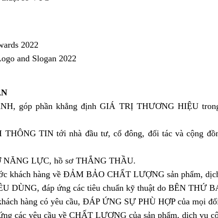
wards 2022
Logo and Slogan 2022
ẬN
 góp phần khẳng định GIÁ TRỊ THƯƠNG HIỆU trong q
ÔNG TIN tới nhà đầu tư, cổ đông, đối tác và cộng đ
SƠ NĂNG LỰC, hồ sơ THẮNG THẦU.
khách hàng về ĐẢM BẢO CHẤT LƯỢNG sản phẩm, dịch
DÙNG, đáp ứng các tiêu chuẩn kỹ thuật do BÊN THỨ BA
ách hàng có yêu cầu, ĐÁP ỨNG SỰ PHÙ HỢP của mọi đối 
 các yêu cầu về CHẤT LƯỢNG của sản phẩm, dịch vụ cô