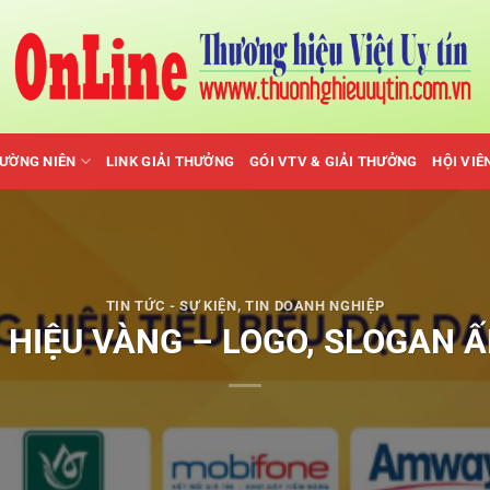
HƯỜNG NIÊN
LINK GIẢI THƯỞNG
GÓI VTV & GIẢI THƯỞNG
HỘI VIÊ
TIN TỨC - SỰ KIỆN
,
TIN DOANH NGHIỆP
G HIỆU VÀNG – LOGO, SLOGAN 