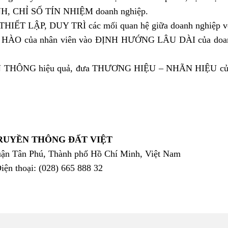
, CHỈ SỐ TÍN NHIỆM doanh nghiệp.
c THIẾT LẬP, DUY TRÌ các mối quan hệ giữa doanh nghiệp vớ
 của nhân viên vào ĐỊNH HƯỚNG LÂU DÀI của doanh ngh
THÔNG hiệu quả, đưa THƯƠNG HIỆU – NHÃN HIỆU của 
RUYỀN THÔNG ĐẤT VIỆT
ận Tân Phú, Thành phố Hồ Chí Minh, Việt Nam
iện thoại: (028) 665 888 32