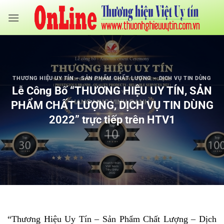
Bỏ
qua
nội
dung
THƯƠNG HIỆU UY TÍN – SẢN PHẨM CHẤT LƯỢNG – DỊCH VỤ TIN DÙNG
Lễ Công Bố “THƯƠNG HIỆU UY TÍN, SẢN
PHẨM CHẤT LƯỢNG, DỊCH VỤ TIN DÙNG
2022” trực tiếp trên HTV1
“Thương Hiệu Uy Tín – Sản Phẩm Chất Lượng – Dịch