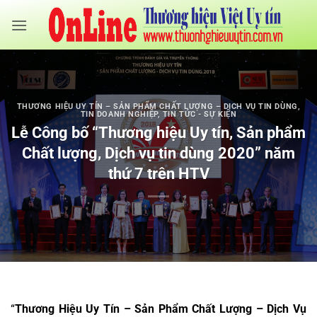
Bỏ
qua
nội
dung
THƯƠNG HIỆU UY TÍN – SẢN PHẨM CHẤT LƯỢNG – DỊCH VỤ TIN DÙNG
,
TIN DOANH NGHIỆP
,
TIN TỨC - SỰ KIỆN
Lễ Công bố “Thương hiệu Uy tín, Sản phẩm
Chất lượng, Dịch vụ tin dùng 2020” năm
thứ 7 trên HTV
“
Thương Hiệu Uy Tín – Sản Phẩm Chất Lượng – Dịch Vụ