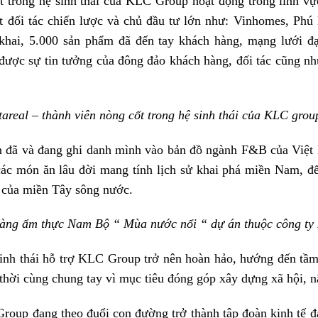
ốt trong hệ sinh thái của KLC Group hoạt động trong lĩnh vự
t đối tác chiến lược và chủ đầu tư lớn như: Vinhomes, P
hai, 5.000 sản phẩm đã đến tay khách hàng, mạng lưới đại
 được sự tin tưởng của đông đảo khách hàng, đối tác cũng như
tareal – thành viên nòng cốt trong hệ sinh thái của KLC grou
n đã và đang ghi danh mình vào bản đồ ngành F&B của Việ
ác món ăn lâu đời mang tính lịch sử khai phá miền Nam, đ
 của miền Tây sông nước.
àng ẩm thực Nam Bộ “ Mùa nước nổi “ dự án thuộc công ty
sinh thái hỗ trợ KLC Group trở nên hoàn hảo, hướng đến tầm 
thời cùng chung tay vì mục tiêu đóng góp xây dựng xã hội, 
roup đang theo đuổi con đường trở thành tập đoàn kinh tế 