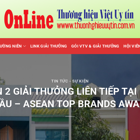
HƯỜNG NIÊN
LINK GIẢI THƯỞNG
GÓI VTV & GIẢI THƯỞNG
HỘI VIÊ
TIN TỨC - SỰ KIỆN
2 GIẢI THƯỞNG LIÊN TIẾP TẠ
ẦU – ASEAN TOP BRANDS AWA