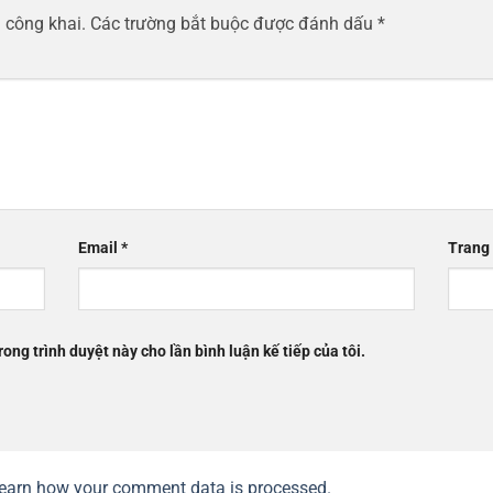
 công khai.
Các trường bắt buộc được đánh dấu
*
Email
*
Trang
rong trình duyệt này cho lần bình luận kế tiếp của tôi.
earn how your comment data is processed.