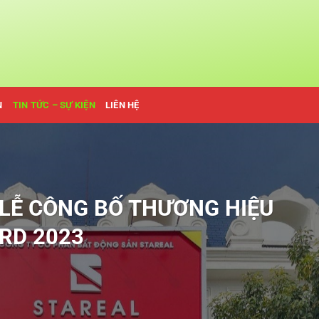
N
TIN TỨC – SỰ KIỆN
LIÊN HỆ
I LỄ CÔNG BỐ THƯƠNG HIỆU
RD 2023