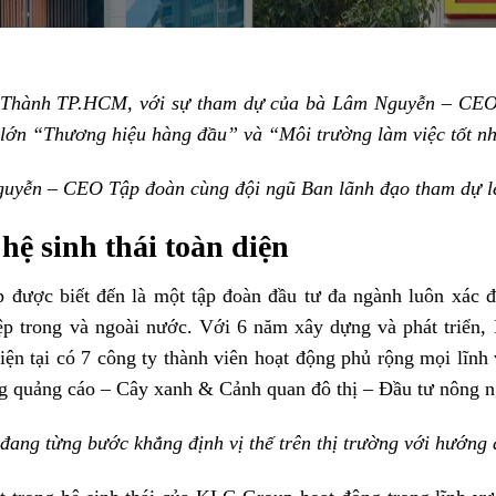
n Thành TP.HCM, với sự tham dự của bà Lâm Nguyễn – CEO
lớn “Thương hiệu hàng đầu” và “Môi trường làm việc tốt 
uyễn – CEO Tập đoàn cùng đội ngũ Ban lãnh đạo tham dự lễ 
hệ sinh thái toàn diện
ược biết đến là một tập đoàn đầu tư đa ngành luôn xác đị
p trong và ngoài nước. Với 6 năm xây dựng và phát triển
hiện tại có 7 công ty thành viên hoạt động phủ rộng mọi lĩ
ông quảng cáo – Cây xanh & Cảnh quan đô thị – Đầu tư nông n
ang từng bước khẳng định vị thế trên thị trường với hướng 