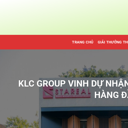
Bỏ
qua
nội
dung
TRANG CHỦ
GIẢI THƯỞNG T
KLC GROUP VINH DỰ NHẬN 
HÀNG Đ