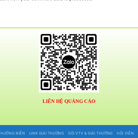
LIÊN HỆ QUẢNG CÁO
THƯỜNG NIÊN
LINK GIẢI THƯỞNG
GÓI VTV & GIẢI THƯỞNG
HỘI VIÊN