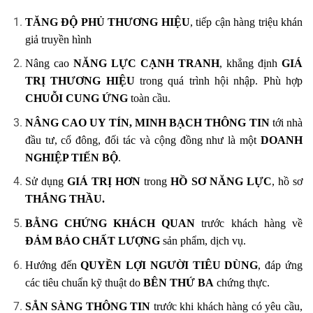
TĂNG ĐỘ PHỦ THƯƠNG HIỆU
, tiếp cận hàng triệu khán
giả truyền hình
Nâng cao
NĂNG LỰC CẠNH TRANH
, khẳng định
GIÁ
TRỊ THƯƠNG HIỆU
trong quá trình hội nhập. Phù hợp
CHUỖI CUNG ỨNG
toàn cầu.
NÂNG CAO UY TÍN, MINH BẠCH THÔNG TIN
tới nhà
đầu tư, cổ đông, đối tác và cộng đồng như là một
DOANH
NGHIỆP TIẾN BỘ
.
Sử dụng
GIÁ TRỊ HƠN
trong
HỒ SƠ NĂNG LỰC
, hồ sơ
THẮNG THẦU.
BẰNG CHỨNG KHÁCH QUAN
trước khách hàng về
ĐẢM BẢO CHẤT LƯỢNG
sản phẩm, dịch vụ.
Hướng đến
QUYỀN LỢI NGƯỜI TIÊU DÙNG
, đáp ứng
các tiêu chuẩn kỹ thuật do
BÊN THỨ BA
chứng thực.
SẲN SÀNG THÔNG TIN
trước khi khách hàng có yêu cầu,