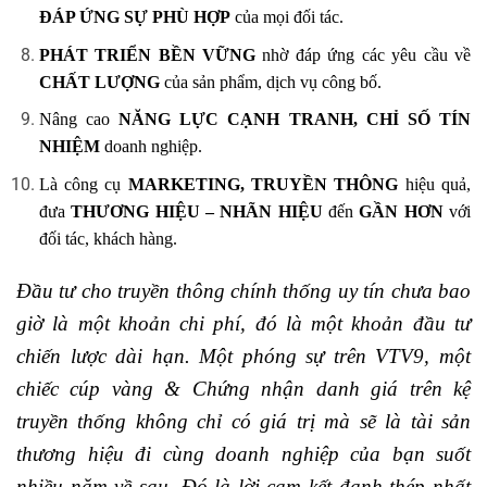
ĐÁP ỨNG SỰ PHÙ HỢP
của mọi đối tác.
PHÁT TRIỂN BỀN VỮNG
nhờ đáp ứng các yêu cầu về
CHẤT LƯỢNG
của sản phẩm, dịch vụ công bố.
Nâng cao
NĂNG LỰC CẠNH TRANH, CHỈ SỐ TÍN
NHIỆM
doanh nghiệp.
Là công cụ
MARKETING, TRUYỀN THÔNG
hiệu quả,
đưa
THƯƠNG HIỆU – NHÃN HIỆU
đến
GẦN HƠN
với
đối tác, khách hàng.
Đầu tư cho truyền thông chính thống uy tín chưa bao
giờ là một khoản chi phí, đó là một khoản đầu tư
chiến lược dài hạn. Một phóng sự trên VTV9, một
chiếc cúp vàng & Chứng nhận danh giá trên kệ
truyền thống không chỉ có giá trị mà sẽ là tài sản
thương hiệu đi cùng doanh nghiệp của bạn suốt
nhiều năm về sau. Đó là lời cam kết đanh thép nhất