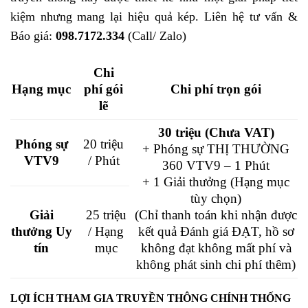
kiệm nhưng mang lại hiệu quả kép. Liên hệ tư vấn &
Báo giá:
098.7172.334
(Call/ Zalo)
Chi
Hạng mục
phí gói
Chi phí trọn gói
lẽ
30 triệu (Chưa VAT)
Phóng sự
20 triệu
+ Phóng sự THỊ THƯỜNG
VTV9
/ Phút
360 VTV9 – 1 Phút
+ 1 Giải thưởng (Hạng mục
tùy chọn)
Giải
25 triệu
(Chỉ thanh toán khi nhận được
thưởng Uy
/ Hạng
kết quả Đánh giá ĐẠT, hồ sơ
tín
mục
không đạt không mất phí và
không phát sinh chi phí thêm)
LỢI ÍCH THAM GIA TRUYỀN THÔNG CHÍNH THỐNG