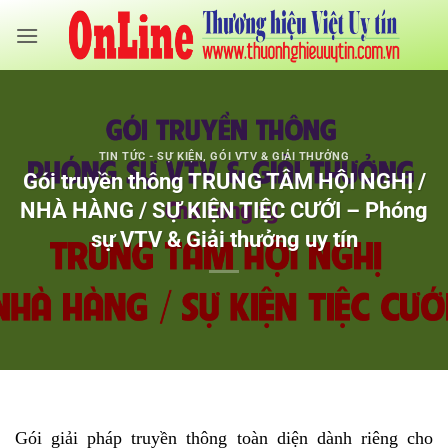
Bỏ
qua
nội
dung
TIN TỨC - SỰ KIỆN
,
GÓI VTV & GIẢI THƯỞNG
Gói truyền thông TRUNG TÂM HỘI NGHỊ /
NHÀ HÀNG / SỰ KIỆN TIỆC CƯỚI – Phóng
sự VTV & Giải thưởng uy tín
Gói giải pháp truyền thông toàn diện dành riêng cho