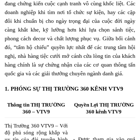
đang chứng kiến cuộc cạnh tranh vô cùng khốc liệt. Các
doanh nghiệp khi tìm nơi tổ chức sự kiện, hay các cặp
đôi khi chuẩn bị cho ngày trọng đại của cuộc đời ngày
càng khắt khe, kỹ lưỡng hơn khi lựa chọn sảnh tiệc,
phong cách decor và chất lượng phục vụ. Giữa bối cảnh
đó, “tấm hộ chiếu” quyền lực nhất để các trung tâm hội
nghị, nhà hàng tiệc cưới mở cánh cửa lòng tin của khách
hàng chính là sự chứng nhận của các cơ quan thông tấn
quốc gia và các giải thưởng chuyên ngành danh giá.
1. PHÓNG SỰ THỊ TRƯỜNG 360 KÊNH VTV9
Thông tin THỊ TRƯỜNG
Quyền Lợi THỊ TRƯỜNG
360 – VTV9
360 kênh VTV9
Thị Trường 360 VTV9 – Với
độ phủ sóng rộng khắp và
Được tham gia vào quá
uy tín của đài truyền hình