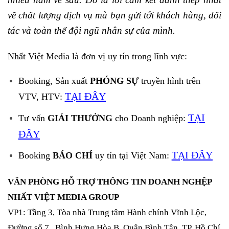
về chất lượng dịch vụ mà bạn gửi tới khách hàng, đối
tác và toàn thể đội ngũ nhân sự của mình.
Nhất Việt Media là đơn vị uy tín trong lĩnh vực:
Booking, Sản xuất
PHÓNG SỰ
truyền hình trên
TẠI ĐÂY
VTV, HTV:
TẠI
Tư vấn
GIẢI THƯỞNG
cho Doanh nghiệp:
ĐÂY
TẠI ĐÂY
Booking
BÁO CHÍ
uy tín tại Việt Nam:
VĂN PHÒNG HỖ TRỢ THÔNG TIN DOANH NGHỆP
NHẤT VIỆT MEDIA GROUP
VP1: Tầng 3, Tòa nhà Trung tâm Hành chính Vĩnh Lộc,
Đường số 7, Bình Hưng Hòa B, Quận Bình Tân, TP. Hồ Chí