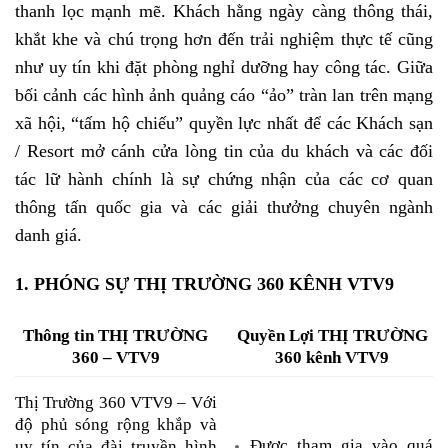
thanh lọc mạnh mẽ. Khách hằng ngày càng thông thái,
khắt khe và chú trọng hơn đến trải nghiệm thực tế cũng
như uy tín khi đặt phòng nghỉ dưỡng hay công tác. Giữa
bối cảnh các hình ảnh quảng cáo “ảo” tràn lan trên mạng
xã hội, “tấm hộ chiếu” quyền lực nhất để các Khách sạn
/ Resort mở cánh cửa lòng tin của du khách và các đối
tác lữ hành chính là sự chứng nhận của các cơ quan
thông tấn quốc gia và các giải thưởng chuyên ngành
danh giá.
1. PHÓNG SỰ THỊ TRƯỜNG 360 KÊNH VTV9
Thông tin THỊ TRƯỜNG
Quyền Lợi THỊ TRƯỜNG
360 – VTV9
360 kênh VTV9
Thị Trường 360 VTV9 – Với
độ phủ sóng rộng khắp và
Được tham gia vào quá
uy tín của đài truyền hình