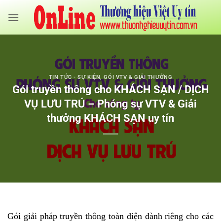
Bỏ
qua
nội
dung
TIN TỨC - SỰ KIỆN
,
GÓI VTV & GIẢI THƯỞNG
Gói truyền thông cho KHÁCH SẠN / DỊCH
VỤ LƯU TRÚ – Phóng sự VTV & Giải
thưởng KHÁCH SẠN uy tín
Gói giải pháp truyền thông toàn diện dành riêng cho các