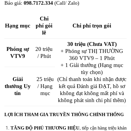
Báo giá:
098.7172.334
(Call/ Zalo)
Chi
Hạng mục
phí gói
Chi phí trọn gói
lẽ
30 triệu (Chưa VAT)
Phóng sự
20 triệu
+ Phóng sự THỊ THƯỜNG
VTV9
/ Phút
360 VTV9 – 1 Phút
+ 1 Giải thưởng (Hạng mục
tùy chọn)
Giải
25 triệu
(Chỉ thanh toán khi nhận được
thưởng Uy
/ Hạng
kết quả Đánh giá ĐẠT, hồ sơ
tín
mục
không đạt không mất phí và
không phát sinh chi phí thêm)
LỢI ÍCH THAM GIA TRUYỀN THÔNG CHÍNH THỐNG
TĂNG ĐỘ PHỦ THƯƠNG HIỆU
, tiếp cận hàng triệu khán