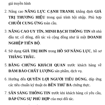
giả truyền hình
Nâng cao
NĂNG LỰC CẠNH TRANH
, khẳng định
GIÁ
TRỊ THƯƠNG HIỆU
trong quá trình hội nhập. Phù hợp
CHUỖI CUNG ỨNG
toàn cầu.
NÂNG CAO UY TÍN, MINH BẠCH THÔNG TIN
tới nhà
đầu tư, cổ đông, đối tác và cộng đồng như là một
DOANH
NGHIỆP TIẾN BỘ
.
Sử dụng
GIÁ TRỊ HƠN
trong
HỒ SƠ NĂNG LỰC
, hồ sơ
THẮNG THẦU.
BẰNG CHỨNG KHÁCH QUAN
trước khách hàng về
ĐẢM BẢO CHẤT LƯỢNG
sản phẩm, dịch vụ.
Hướng đến
QUYỀN LỢI NGƯỜI TIÊU DÙNG
, đáp ứng
các tiêu chuẩn kỹ thuật do
BÊN THỨ BA
chứng thực.
SẲN SÀNG THÔNG TIN
trước khi khách hàng có yêu cầu,
ĐÁP ỨNG SỰ PHÙ HỢP
của mọi đối tác.