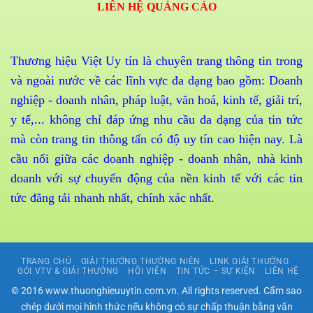
LIÊN HỆ QUẢNG CÁO
Thương hiệu Việt Uy tín là chuyên trang thông tin trong
và ngoài nước về các lĩnh vực đa dạng bao gồm: Doanh
nghiệp - doanh nhân, pháp luật, văn hoá, kinh tế, giải trí,
y tế,... không chỉ đáp ứng nhu cầu đa dạng của tin tức
mà còn trang tin thông tấn có độ uy tín cao hiện nay. Là
cầu nối giữa các doanh nghiệp - doanh nhân, nhà kinh
doanh với sự chuyển động của nền kinh tế với các tin
tức đăng tải nhanh nhất, chính xác nhất.
TRANG CHỦ
GIẢI THƯỞNG THƯỜNG NIÊN
LINK GIẢI THƯỞNG
GÓI VTV & GIẢI THƯỞNG
HỘI VIÊN
TIN TỨC – SỰ KIỆN
LIÊN HỆ
© 2016 www.thuonghieuuytin.com.vn. All rights reserved. Cấm sao
chép dưới mọi hình thức nếu không có sự chấp thuận bằng văn