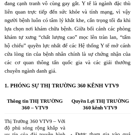
đang cạnh tranh vô cùng gay gắt. Y tế là ngành đặc thù
liên quan trực tiếp đến sức khỏe và tính mạng, vì vậy
người bệnh luôn có tâm lý khắt khe, cẩn trọng tối đa khi
lựa chọn nơi khám chữa bệnh. Giữa bối cảnh các phòng
khám tự xưng “chất lượng cao” mọc lên tràn lan, “tấm
hộ chiếu” quyền lực nhất để các Hệ thống Y tế mở cánh
cửa lòng tin của bệnh nhân chính là sự chứng nhận của
các cơ quan thông tấn quốc gia và các giải thưởng
chuyên ngành danh giá.
1. PHÓNG SỰ THỊ TRƯỜNG 360 KÊNH VTV9
Thông tin THỊ TRƯỜNG
Quyền Lợi THỊ TRƯỜNG
360 – VTV9
360 kênh VTV9
Thị Trường 360 VTV9 – Với
độ phủ sóng rộng khắp và
Được tham gia vào quá
uy tín của đài truyền hình