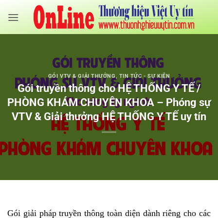
Bỏ
qua
nội
dung
GÓI VTV & GIẢI THƯỞNG
,
TIN TỨC - SỰ KIỆN
Gói truyền thông cho HỆ THỐNG Y TẾ /
PHÒNG KHÁM CHUYÊN KHOA – Phóng sự
VTV & Giải thưởng HỆ THỐNG Y TẾ uy tín
Gói giải pháp truyền thông toàn diện dành riêng cho các