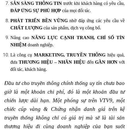
SẲN SÀNG THÔNG TIN
trước khi khách hàng có yêu cầu,
ĐÁP ỨNG SỰ PHÙ HỢP
của mọi đối tác.
PHÁT TRIỂN BỀN VỮNG
nhờ đáp ứng các yêu cầu về
CHẤT LƯỢNG
của sản phẩm, dịch vụ công bố.
Nâng cao
NĂNG LỰC CẠNH TRANH, CHỈ SỐ TÍN
NHIỆM
doanh nghiệp.
Là công cụ
MARKETING, TRUYỀN THÔNG
hiệu quả,
đưa
THƯƠNG HIỆU – NHÃN HIỆU
đến
GẦN HƠN
với
đối tác, khách hàng.
Đầu tư cho truyền thông chính thống uy tín chưa bao
giờ là một khoản chi phí, đó là một khoản đầu tư
chiến lược dài hạn. Một phóng sự trên VTV9, một
chiếc cúp vàng & Chứng nhận danh giá trên kệ
truyền thống không chỉ có giá trị mà sẽ là tài sản
thương hiệu đi cùng doanh nghiệp của bạn suốt