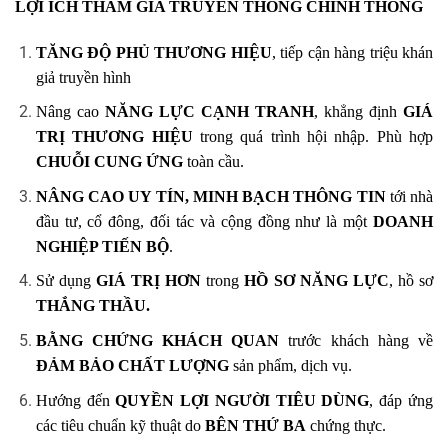
LỢI ÍCH THAM GIA TRUYỀN THÔNG CHÍNH THỐNG
TĂNG ĐỘ PHỦ THƯƠNG HIỆU
, tiếp cận hàng triệu khán
giả truyền hình
Nâng cao
NĂNG LỰC CẠNH TRANH
, khẳng định
GIÁ
TRỊ THƯƠNG HIỆU
trong quá trình hội nhập. Phù hợp
CHUỖI CUNG ỨNG
toàn cầu.
NÂNG CAO UY TÍN, MINH BẠCH THÔNG TIN
tới nhà
đầu tư, cổ đông, đối tác và cộng đồng như là một
DOANH
NGHIỆP TIẾN BỘ
.
Sử dụng
GIÁ TRỊ HƠN
trong
HỒ SƠ NĂNG LỰC
, hồ sơ
THẮNG THẦU.
BẰNG CHỨNG KHÁCH QUAN
trước khách hàng về
ĐẢM BẢO CHẤT LƯỢNG
sản phẩm, dịch vụ.
Hướng đến
QUYỀN LỢI NGƯỜI TIÊU DÙNG
, đáp ứng
các tiêu chuẩn kỹ thuật do
BÊN THỨ BA
chứng thực.