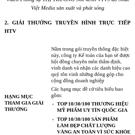
Việt Media sản xuất và phát sóng
2. GIẢI THƯỞNG TRUYỀN HÌNH TRỰC TIẾP
HTV
Nằm trong gói truyền thông đặc biệt
này, công ty Kế toán của bạn sẽ được
hội đồng chuyên môn thẩm định,
vinh danh và nhận các danh hiệu cao
quý tôn vinh những đóng góp cho
cộng đồng doanh nghiệp
Các hạng mục đề cử tiêu biểu bao
gồm:
HẠNG MỤC
THAM GIA GIẢI
TOP 10/30/100 THƯƠNG HIỆU
THƯỞNG
MỸ PHẨM UY TÍN QUỐC GIA
TOP 10/30/100 SẢN PHẨM
LÀM ĐẸP CHẤT LƯỢNG
VÀNG AN TOÀN VÌ SỨC KHỎE