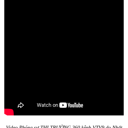
Video Phóng sự THỊ TRƯỜNG 360 kênh VTV9 do Nhất