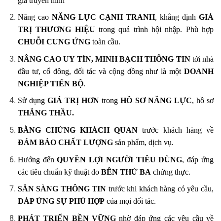
giả truyền hình
Nâng cao
NĂNG LỰC CẠNH TRANH
, khẳng định
GIÁ
TRỊ THƯƠNG HIỆU
trong quá trình hội nhập. Phù hợp
CHUỖI CUNG ỨNG
toàn cầu.
NÂNG CAO UY TÍN, MINH BẠCH THÔNG TIN
tới nhà
đầu tư, cổ đông, đối tác và cộng đồng như là một
DOANH
NGHIỆP TIẾN BỘ
.
Sử dụng
GIÁ TRỊ HƠN
trong
HỒ SƠ NĂNG LỰC
, hồ sơ
THẮNG THẦU.
BẰNG CHỨNG KHÁCH QUAN
trước khách hàng về
ĐẢM BẢO CHẤT LƯỢNG
sản phẩm, dịch vụ.
Hướng đến
QUYỀN LỢI NGƯỜI TIÊU DÙNG
, đáp ứng
các tiêu chuẩn kỹ thuật do
BÊN THỨ BA
chứng thực.
SẲN SÀNG THÔNG TIN
trước khi khách hàng có yêu cầu,
ĐÁP ỨNG SỰ PHÙ HỢP
của mọi đối tác.
PHÁT TRIỂN BỀN VỮNG
nhờ đáp ứng các yêu cầu về