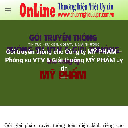
Bỏ
qua
nội
dung
TIN TỨC - SỰ KIỆN
,
GÓI VTV & GIẢI THƯỞNG
Gói truyền thông cho Công ty MỸ PHẨM –
Phóng sự VTV & Giải thưởng MỸ PHẨM uy
tín
Gói giải pháp truyền thông toàn diện dành riêng cho