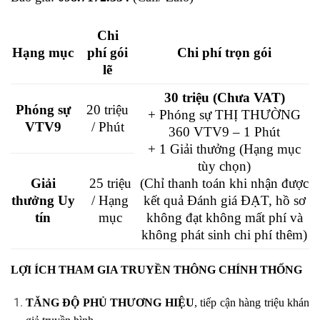
Chi
Hạng mục
phí gói
Chi phí trọn gói
lẽ
30 triệu (Chưa VAT)
Phóng sự
20 triệu
+ Phóng sự THỊ THƯỜNG
VTV9
/ Phút
360 VTV9 – 1 Phút
+ 1 Giải thưởng (Hạng mục
tùy chọn)
Giải
25 triệu
(Chỉ thanh toán khi nhận được
thưởng Uy
/ Hạng
kết quả Đánh giá ĐẠT, hồ sơ
tín
mục
không đạt không mất phí và
không phát sinh chi phí thêm)
LỢI ÍCH THAM GIA TRUYỀN THÔNG CHÍNH THỐNG
TĂNG ĐỘ PHỦ THƯƠNG HIỆU
, tiếp cận hàng triệu khán