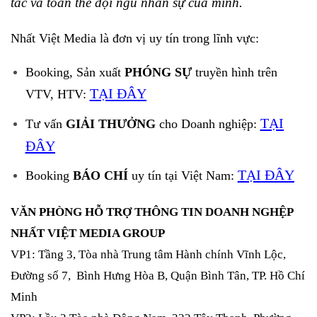
tác và toàn thể đội ngũ nhân sự của mình.
Nhất Việt Media là đơn vị uy tín trong lĩnh vực:
Booking, Sản xuất
PHÓNG SỰ
truyền hình trên
TẠI ĐÂY
VTV, HTV:
TẠI
Tư vấn
GIẢI THƯỞNG
cho Doanh nghiệp:
ĐÂY
TẠI ĐÂY
Booking
BÁO CHÍ
uy tín tại Việt Nam:
VĂN PHÒNG HỖ TRỢ THÔNG TIN DOANH NGHỆP
NHẤT VIỆT MEDIA GROUP
VP1: Tầng 3, Tòa nhà Trung tâm Hành chính Vĩnh Lộc,
Đường số 7, Bình Hưng Hòa B, Quận Bình Tân, TP. Hồ Chí
Minh