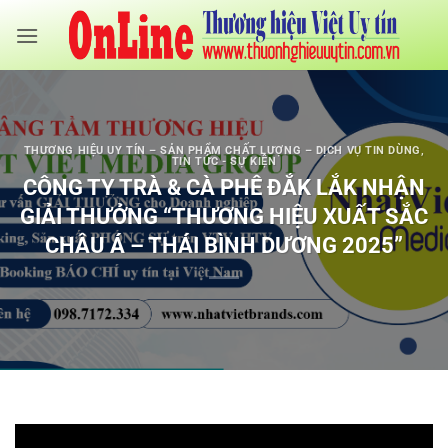
Bỏ
qua
nội
dung
THƯƠNG HIỆU UY TÍN – SẢN PHẨM CHẤT LƯỢNG – DỊCH VỤ TIN DÙNG
,
TIN TỨC - SỰ KIỆN
CÔNG TY TRÀ & CÀ PHÊ ĐẮK LẮK NHẬN
GIẢI THƯỞNG “THƯƠNG HIỆU XUẤT SẮC
CHÂU Á – THÁI BÌNH DƯƠNG 2025”