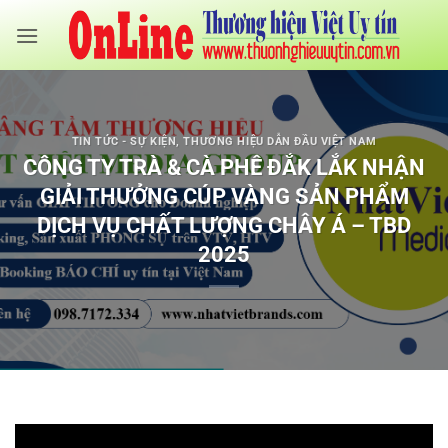
Bỏ
qua
nội
dung
TIN TỨC - SỰ KIỆN
,
THƯƠNG HIỆU DẪN ĐẦU VIỆT NAM
CÔNG TY TRÀ & CÀ PHÊ ĐẮK LẮK NHẬN
GIẢI THƯỞNG CÚP VÀNG SẢN PHẨM
DỊCH VỤ CHẤT LƯỢNG CHÂY Á – TBD
2025