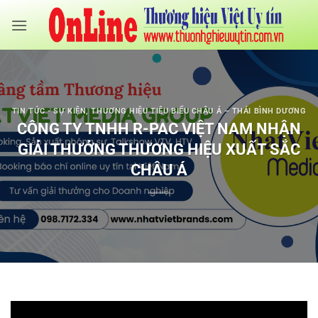
Bỏ
qua
nội
dung
TIN TỨC - SỰ KIỆN
,
THƯƠNG HIỆU TIÊU BIỂU CHÂU Á – THÁI BÌNH DƯƠNG
CÔNG TY TNHH R-PAC VIỆT NAM NHẬN
GIẢI THƯỞNG THƯƠNG HIỆU XUẤT SẮC
CHÂU Á