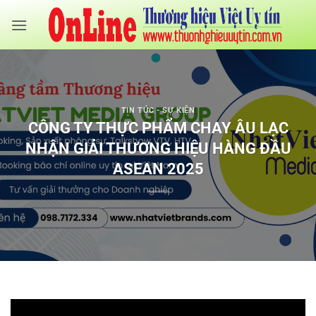
Bỏ
qua
nội
dung
TIN TỨC - SỰ KIỆN
CÔNG TY THỰC PHẨM CHAY ÂU LẠC
NHẬN GIẢI THƯƠNG HIỆU HÀNG ĐẦU
ASEAN 2025