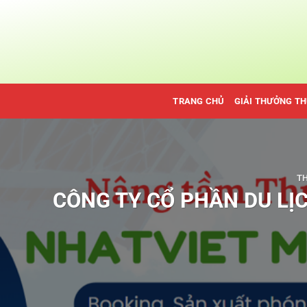
Bỏ
qua
nội
dung
TRANG CHỦ
GIẢI THƯỞNG T
TH
CÔNG TY CỔ PHẦN DU LỊ