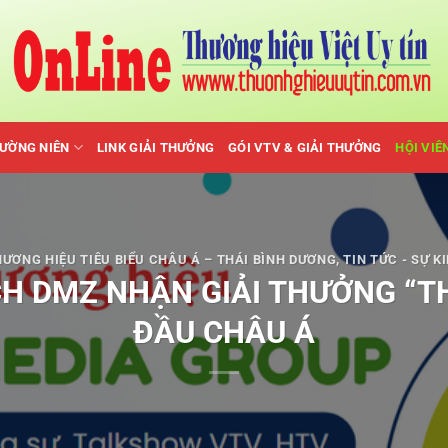
HƯỜNG NIÊN
LINK GIẢI THƯỞNG
GÓI VTV & GIẢI THƯỞNG
HỘI VIÊ
ƯƠNG HIỆU TIÊU BIỂU CHÂU Á – THÁI BÌNH DƯƠNG
,
TIN TỨC - SỰ K
CH DMZ NHẬN GIẢI THƯỞNG “T
ĐẦU CHÂU Á