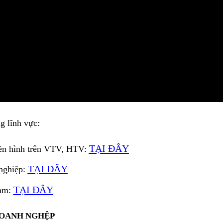
g lĩnh vực:
TẠI ĐÂY
ền hình trên VTV, HTV:
TẠI ĐÂY
nghiệp:
TẠI ĐÂY
Nam:
DOANH NGHỆP