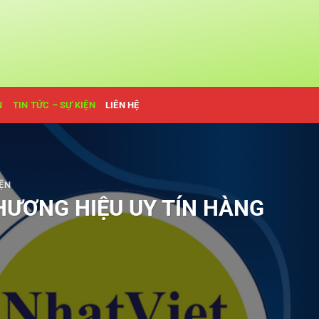
N
TIN TỨC – SỰ KIỆN
LIÊN HỆ
IỆN
HƯƠNG HIỆU UY TÍN HÀNG