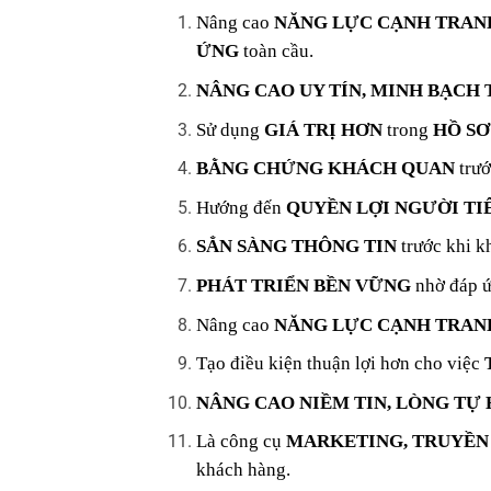
Nâng cao
NĂNG LỰC CẠNH TRAN
ỨNG
toàn cầu.
NÂNG CAO UY TÍN, MINH BẠCH
Sử dụng
GIÁ TRỊ HƠN
trong
HỒ SƠ
BẰNG CHỨNG KHÁCH QUAN
trướ
Hướng đến
QUYỀN LỢI NGƯỜI TI
SẲN SÀNG THÔNG TIN
trước khi k
PHÁT TRIỂN BỀN VỮNG
nhờ đáp ứ
Nâng cao
NĂNG LỰC CẠNH TRANH
Tạo điều kiện thuận lợi hơn cho việc
NÂNG CAO NIỀM TIN, LÒNG TỰ
Là công cụ
MARKETING, TRUYỀ
khách hàng.