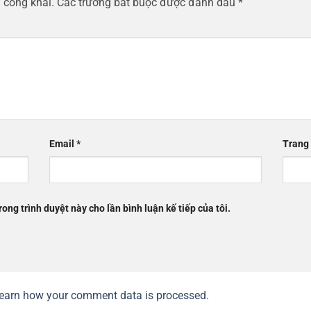
 công khai.
Các trường bắt buộc được đánh dấu
*
Email
*
Trang
rong trình duyệt này cho lần bình luận kế tiếp của tôi.
earn how your comment data is processed.