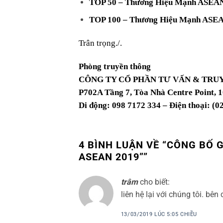
TOP 50 – Thương Hiệu Mạnh ASEA
TOP 100 – Thương Hiệu Mạnh ASE
Trân trọng./.
Phòng truyền thông
CÔNG TY CỔ PHẦN TƯ VẤN & TRU
P702A Tầng 7, Tòa Nhà Centre Point,
Di động: 098 7172 334 – Điện thoại: (0
4 BÌNH LUẬN VỀ “
CÔNG BỐ G
ASEAN 2019”
”
trâm
cho biết:
liên hệ lại với chúng tôi. bê
13/03/2019 LÚC 5:05 CHIỀU