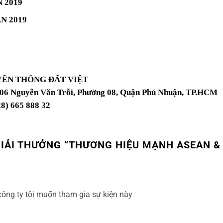
N 2019
AN 2019
YỀN THÔNG ĐẤT VIỆT
 106 Nguyễn Văn Trỗi, Phường 08, Quận Phú Nhuận, TP.HCM
28) 665 888 32
IẢI THƯỞNG “THƯƠNG HIỆU MẠNH ASEAN & 
n công ty tôi muốn tham gia sự kiện này