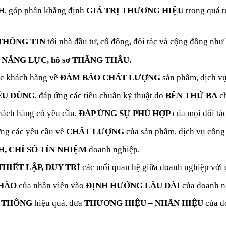
H
, góp phần khẳng định
GIÁ TRỊ THƯƠNG HIỆU
trong quá t
 THÔNG TIN
tới nhà đầu tư, cổ đông, đối tác và cộng đồng như
 NĂNG LỰC, hồ sơ THẮNG THẦU.
c khách hàng về
ĐẢM BẢO CHẤT LƯỢNG
sản phẩm, dịch vụ
ÊU DÙNG
, đáp ứng các tiêu chuẩn kỹ thuật do
BÊN THỨ BA
ch
hách hàng có yêu cầu,
ĐÁP ỨNG SỰ PHÙ HỢP
của mọi đối tác
ng các yêu cầu về
CHẤT LƯỢNG
của sản phẩm, dịch vụ công
, CHỈ SỐ TÍN NHIỆM
doanh nghiệp.
THIẾT LẬP, DUY TRÌ
các mối quan hệ giữa doanh nghiệp với đ
 HÀO
của nhân viên vào
ĐỊNH HƯỚNG LÂU DÀI
của doanh ng
N THÔNG
hiệu quả, đưa
THƯƠNG HIỆU – NHÃN HIỆU
của d