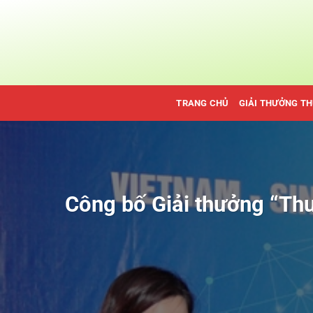
Bỏ
qua
nội
dung
TRANG CHỦ
GIẢI THƯỞNG T
Công bố Giải thưởng “T