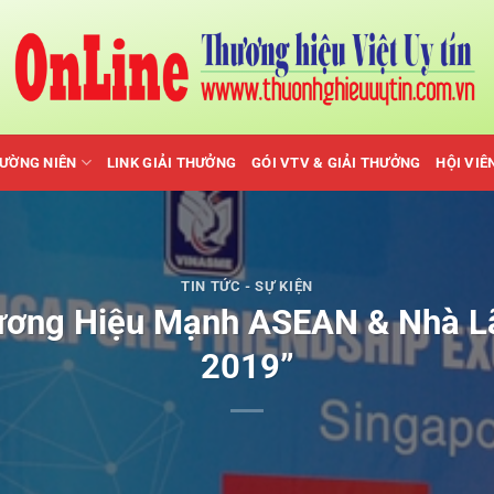
HƯỜNG NIÊN
LINK GIẢI THƯỞNG
GÓI VTV & GIẢI THƯỞNG
HỘI VIÊ
TIN TỨC - SỰ KIỆN
hương Hiệu Mạnh ASEAN & Nhà L
2019”