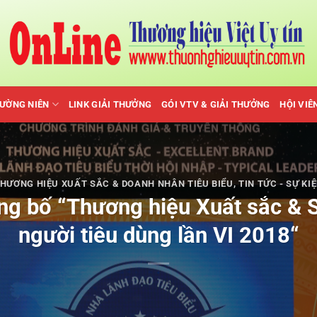
HƯỜNG NIÊN
LINK GIẢI THƯỞNG
GÓI VTV & GIẢI THƯỞNG
HỘI VIÊ
HƯƠNG HIỆU XUẤT SẮC & DOANH NHÂN TIÊU BIỂU
,
TIN TỨC - SỰ KI
ng bố “Thương hiệu Xuất sắc & Sả
người tiêu dùng lần VI 2018“