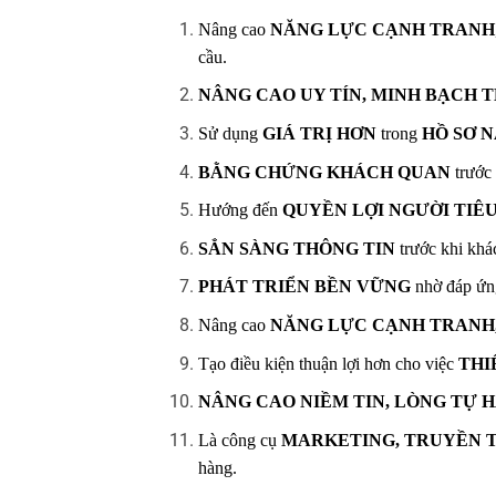
Nâng cao
NĂNG LỰC CẠNH TRANH
cầu.
NÂNG CAO UY TÍN, MINH BẠCH 
Sử dụng
GIÁ TRỊ HƠN
trong
HỒ SƠ N
BẰNG CHỨNG KHÁCH QUAN
trước
Hướng đến
QUYỀN LỢI NGƯỜI TIÊ
SẲN SÀNG THÔNG TIN
trước khi khá
PHÁT TRIỂN BỀN VỮNG
nhờ đáp ứn
Nâng cao
NĂNG LỰC CẠNH TRANH, 
Tạo điều kiện thuận lợi hơn cho việc
THI
NÂNG CAO NIỀM TIN, LÒNG TỰ 
Là công cụ
MARKETING, TRUYỀN 
hàng.