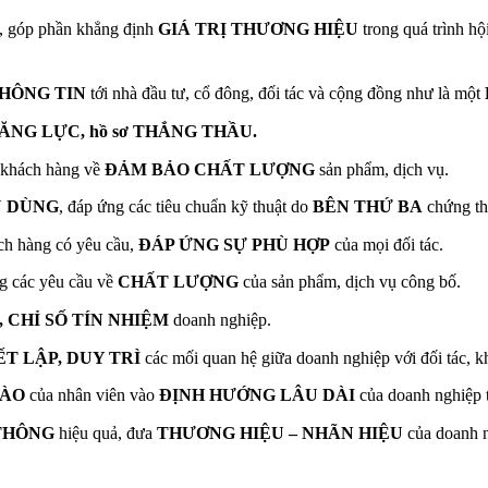
, góp phần khẳng định
GIÁ TRỊ THƯƠNG HIỆU
trong quá trình h
THÔNG TIN
tới nhà đầu tư, cổ đông, đối tác và cộng đồng như là một
ĂNG LỰC, hồ sơ THẮNG THẦU.
 khách hàng về
ĐẢM BẢO CHẤT LƯỢNG
sản phẩm, dịch vụ.
U DÙNG
, đáp ứng các tiêu chuẩn kỹ thuật do
BÊN THỨ BA
chứng th
ch hàng có yêu cầu,
ĐÁP ỨNG SỰ PHÙ HỢP
của mọi đối tác.
g các yêu cầu về
CHẤT LƯỢNG
của sản phẩm, dịch vụ công bố.
CHỈ SỐ TÍN NHIỆM
doanh nghiệp.
ẾT LẬP, DUY TRÌ
các mối quan hệ giữa doanh nghiệp với đối tác, k
HÀO
của nhân viên vào
ĐỊNH HƯỚNG LÂU DÀI
của doanh nghiệp t
THÔNG
hiệu quả, đưa
THƯƠNG HIỆU – NHÃN HIỆU
của doanh 