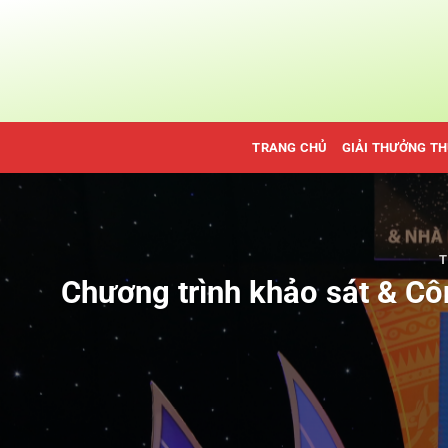
Bỏ
qua
nội
dung
TRANG CHỦ
GIẢI THƯỞNG T
T
Chương trình khảo sát & Cô