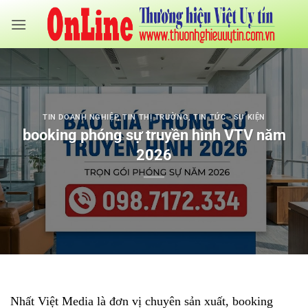
Bỏ
qua
nội
dung
TIN DOANH NGHIỆP
,
TIN THỊ TRƯỜNG
,
TIN TỨC - SỰ KIỆN
booking phóng sự truyền hình VTV năm
2026
Nhất Việt Media là đơn vị chuyên sản xuất, booking