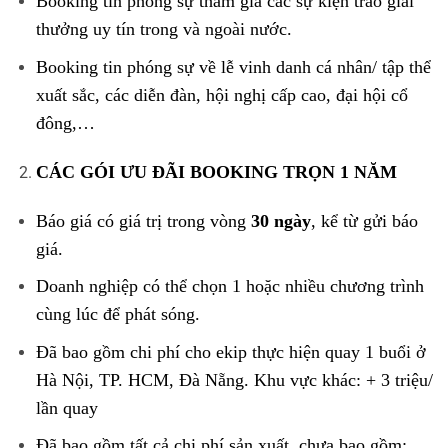
Booking tin phóng sự tham gia các sự kiện trao giải
thưởng uy tín trong và ngoài nước.
Booking tin phóng sự về lễ vinh danh cá nhân/ tập thể
xuất sắc, các diễn đàn, hội nghị cấp cao, đại hội cổ
đông,…
CÁC GÓI ƯU ĐÃI BOOKING TRỌN 1 NĂM
Báo giá có giá trị trong vòng
30 ngày
, kể từ gửi báo
giá.
Doanh nghiệp có thể chọn 1 hoặc nhiều chương trình
cùng lúc để phát sóng.
Đã bao gồm chi phí cho ekip thực hiện quay 1 buổi ở
Hà Nội, TP. HCM, Đà Nẵng. Khu vực khác: + 3 triệu/
lần quay
Đã bao gồm tất cả chi phí sản xuất, chưa bao gồm: