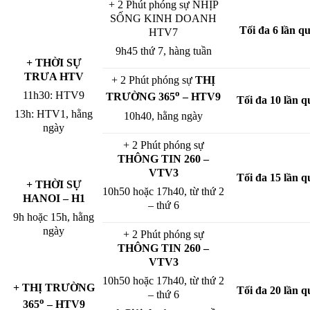
+ 2 Phút phóng sự NHỊP
SỐNG KINH DOANH
Tối đa 6 lần q
HTV7
9h45 thứ 7, hàng tuần
+ THỜI SỰ
TRƯA HTV
+ 2 Phút phóng sự
THỊ
o
11h30: HTV9
TRƯỜNG 365
– HTV9
Tối đa 10 lần q
13h: HTV1, hằng
10h40, hằng ngày
ngày
+ 2 Phút phóng sự
THÔNG TIN 260 –
VTV3
Tối đa 15 lần q
+ THỜI SỰ
10h50 hoặc 17h40, từ thứ 2
HANOI – H1
– thứ 6
9h hoặc 15h, hằng
ngày
+ 2 Phút phóng sự
THÔNG TIN 260 –
VTV3
10h50 hoặc 17h40, từ thứ 2
+ THỊ TRƯỜNG
Tối đa 20 lần q
– thứ 6
o
365
– HTV9