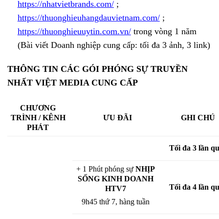
https://nhatvietbrands.com/
;
https://thuonghieuhangdauvietnam.com/
;
https://thuonghieuuytin.com.vn/
trong vòng 1 năm
(Bài viết Doanh nghiệp cung cấp: tối đa 3 ảnh, 3 link)
THÔNG TIN CÁC GÓI PHÓNG SỰ TRUYỀN
NHẤT VIỆT MEDIA CUNG CẤP
CHƯƠNG
TRÌNH / KÊNH
GHI CHÚ
ƯU ĐÃI
PHÁT
Tối đa 3 lần q
+ 1 Phút phóng sự
NHỊP
SỐNG KINH DOANH
Tối đa 4 lần q
HTV7
9h45 thứ 7, hàng tuần