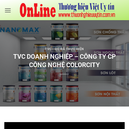
Bỏ
qua
nội
dung
TVC - QC ĐÃ THỰC HIỆN
TVC DOANH NGHIỆP – CÔNG TY CP
CÔNG NGHỆ COLORCITY